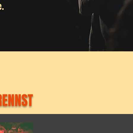
 ​
 RENNST