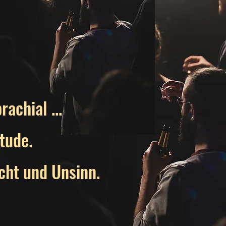
achial ...
itude.
cht und Unsinn.