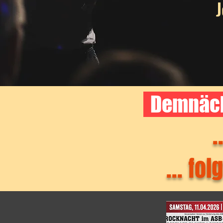
J
Demnäch
... 
... fo