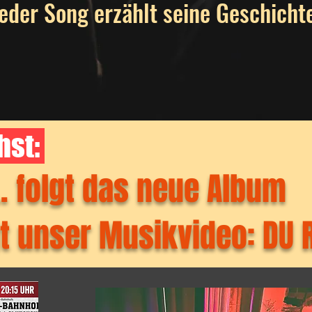
eder Song erzählt seine Geschichte.
st:
folgt das neue Album
lgt unser Musikvideo: DU